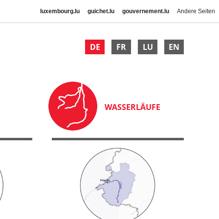
luxembourg.lu
guichet.lu
gouvernement.lu
Andere Seiten
DE
FR
LU
EN
WASSERLÄUFE