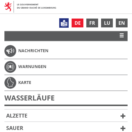
DE
FR
LU
EN
NACHRICHTEN
WARNUNGEN
KARTE
WASSERLÄUFE
ALZETTE
SAUER