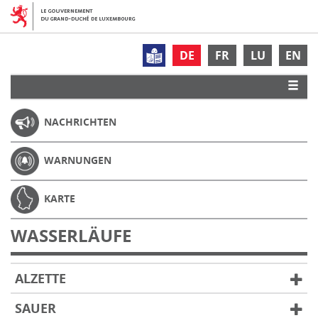
DE
FR
LU
EN
NACHRICHTEN
WARNUNGEN
KARTE
WASSERLÄUFE
ALZETTE
SAUER