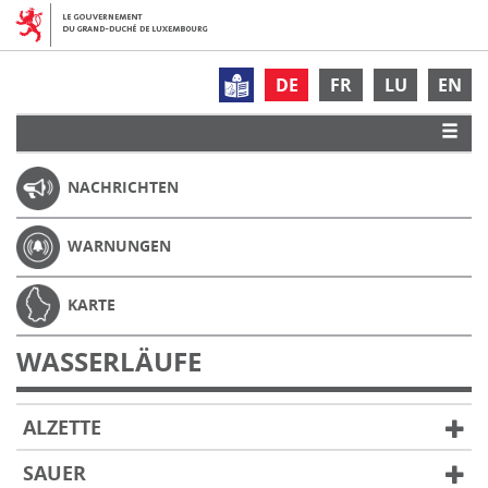
DE
FR
LU
EN
NACHRICHTEN
WARNUNGEN
KARTE
WASSERLÄUFE
ALZETTE
SAUER