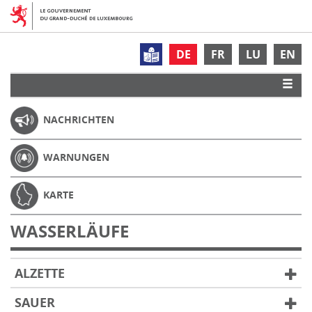
DE
FR
LU
EN
NACHRICHTEN
WARNUNGEN
KARTE
WASSERLÄUFE
ALZETTE
SAUER