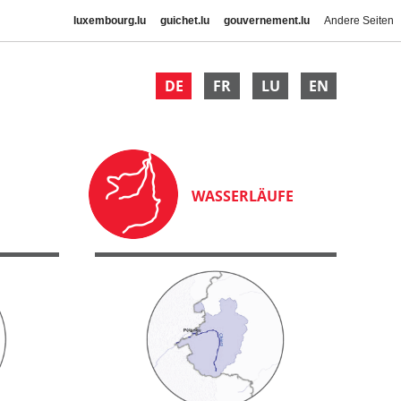
luxembourg.lu
guichet.lu
gouvernement.lu
Andere Seiten
DE
FR
LU
EN
WASSERLÄUFE