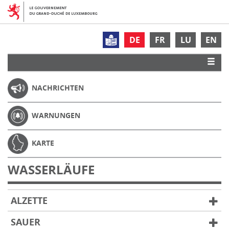
DE
FR
LU
EN
NACHRICHTEN
WARNUNGEN
KARTE
WASSERLÄUFE
ALZETTE
SAUER