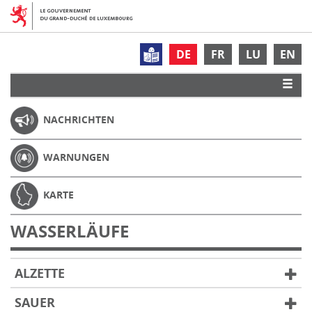
DE
FR
LU
EN
NACHRICHTEN
WARNUNGEN
KARTE
WASSERLÄUFE
ALZETTE
SAUER