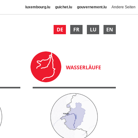
luxembourg.lu
guichet.lu
gouvernement.lu
Andere Seiten
DE
FR
LU
EN
WASSERLÄUFE