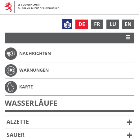
DE
FR
LU
EN
NACHRICHTEN
WARNUNGEN
KARTE
WASSERLÄUFE
ALZETTE
SAUER