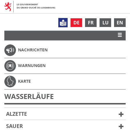
DE
FR
LU
EN
NACHRICHTEN
WARNUNGEN
KARTE
WASSERLÄUFE
ALZETTE
SAUER