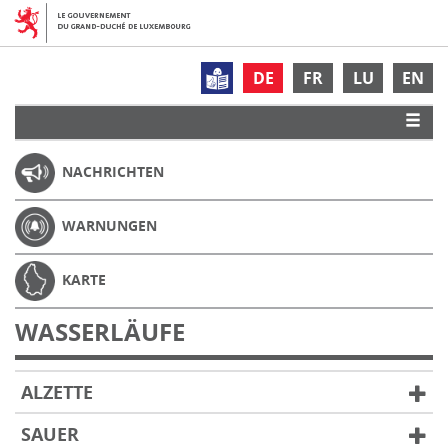
DE
FR
LU
EN
NACHRICHTEN
WARNUNGEN
KARTE
WASSERLÄUFE
ALZETTE
SAUER