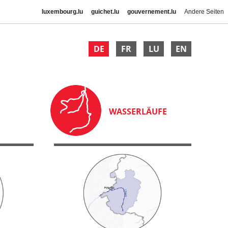
luxembourg.lu
guichet.lu
gouvernement.lu
Andere Seiten
DE
FR
LU
EN
WASSERLÄUFE