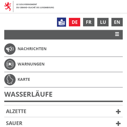
DE
FR
LU
EN
NACHRICHTEN
WARNUNGEN
KARTE
WASSERLÄUFE
ALZETTE
SAUER