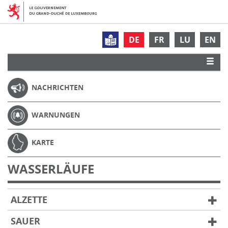
DE
FR
LU
EN
NACHRICHTEN
WARNUNGEN
KARTE
WASSERLÄUFE
ALZETTE
SAUER