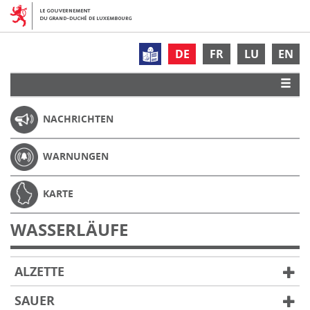
DE
FR
LU
EN
NACHRICHTEN
WARNUNGEN
KARTE
WASSERLÄUFE
ALZETTE
SAUER