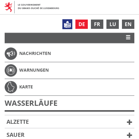
DE
FR
LU
EN
NACHRICHTEN
WARNUNGEN
KARTE
WASSERLÄUFE
ALZETTE
SAUER