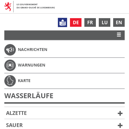
DE
FR
LU
EN
NACHRICHTEN
WARNUNGEN
KARTE
WASSERLÄUFE
ALZETTE
SAUER