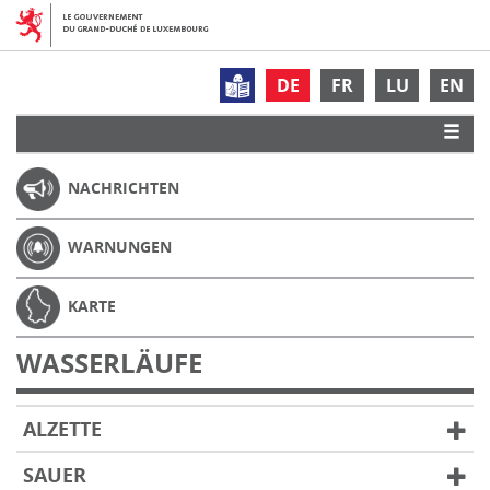
DE
FR
LU
EN
NACHRICHTEN
WARNUNGEN
KARTE
WASSERLÄUFE
ALZETTE
SAUER