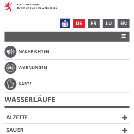
DE
FR
LU
EN
NACHRICHTEN
WARNUNGEN
KARTE
WASSERLÄUFE
ALZETTE
SAUER