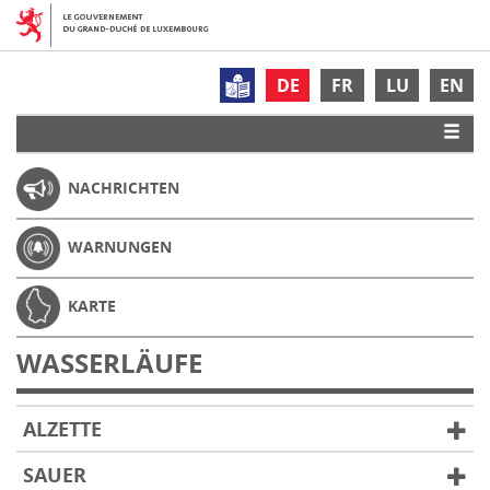
DE
FR
LU
EN
NACHRICHTEN
WARNUNGEN
KARTE
WASSERLÄUFE
ALZETTE
SAUER