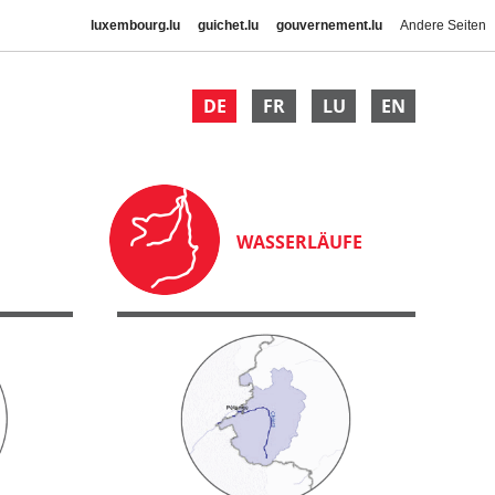
luxembourg.lu
guichet.lu
gouvernement.lu
Andere Seiten
DE
FR
LU
EN
WASSERLÄUFE