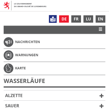
DE
FR
LU
EN
NACHRICHTEN
WARNUNGEN
KARTE
WASSERLÄUFE
ALZETTE
SAUER