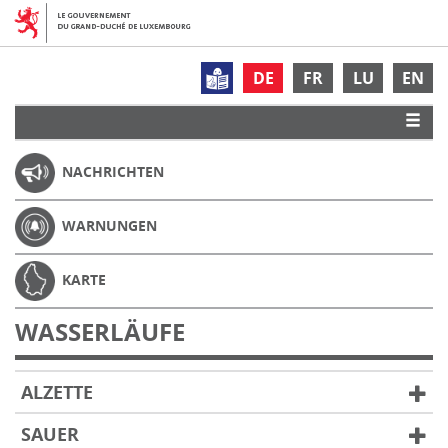
DE
FR
LU
EN
NACHRICHTEN
WARNUNGEN
KARTE
WASSERLÄUFE
ALZETTE
SAUER