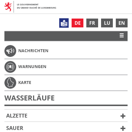
DE
FR
LU
EN
NACHRICHTEN
WARNUNGEN
KARTE
WASSERLÄUFE
ALZETTE
SAUER