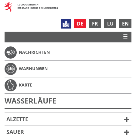
DE
FR
LU
EN
NACHRICHTEN
WARNUNGEN
KARTE
WASSERLÄUFE
ALZETTE
SAUER