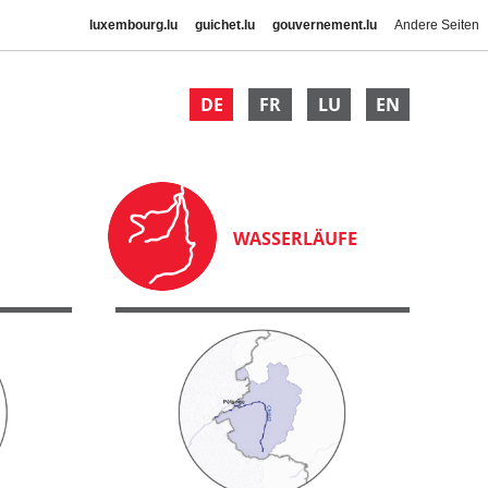
luxembourg.lu
guichet.lu
gouvernement.lu
Andere Seiten
DE
FR
LU
EN
WASSERLÄUFE