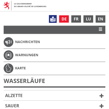
DE
FR
LU
EN
NACHRICHTEN
WARNUNGEN
KARTE
WASSERLÄUFE
ALZETTE
SAUER