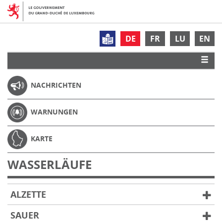
DE
FR
LU
EN
NACHRICHTEN
WARNUNGEN
KARTE
WASSERLÄUFE
ALZETTE
SAUER