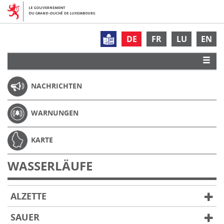
DE
FR
LU
EN
NACHRICHTEN
WARNUNGEN
KARTE
WASSERLÄUFE
ALZETTE
SAUER