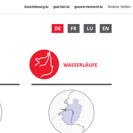
luxembourg.lu
guichet.lu
gouvernement.lu
Andere Seiten
DE
FR
LU
EN
WASSERLÄUFE