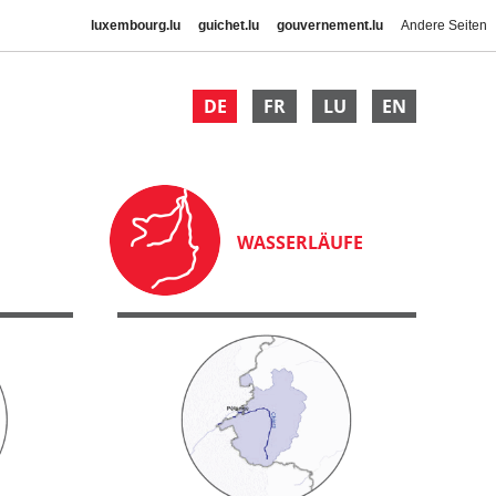
luxembourg.lu
guichet.lu
gouvernement.lu
Andere Seiten
DE
FR
LU
EN
WASSERLÄUFE