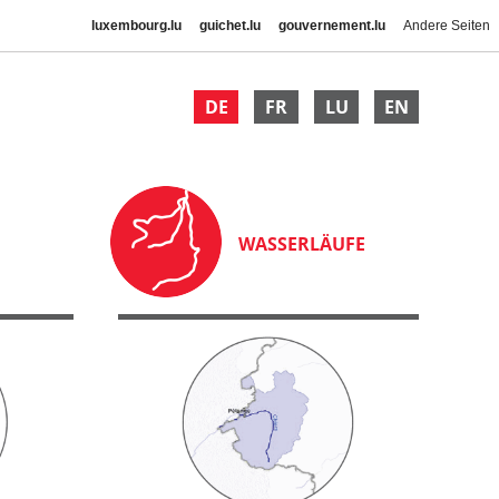
luxembourg.lu
guichet.lu
gouvernement.lu
Andere Seiten
DE
FR
LU
EN
WASSERLÄUFE