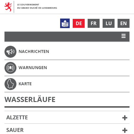
DE
FR
LU
EN
NACHRICHTEN
WARNUNGEN
KARTE
WASSERLÄUFE
ALZETTE
SAUER