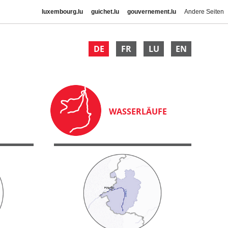
luxembourg.lu
guichet.lu
gouvernement.lu
Andere Seiten
DE
FR
LU
EN
WASSERLÄUFE