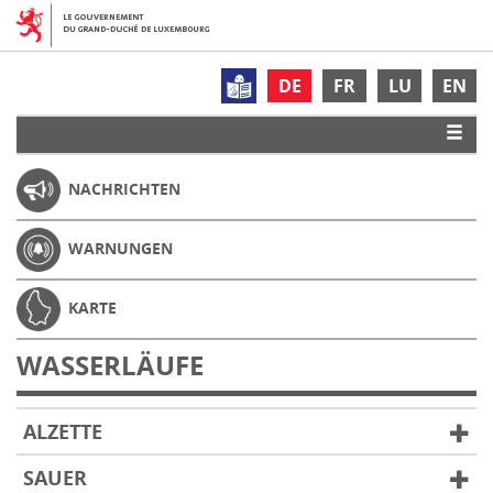
DE
FR
LU
EN
NACHRICHTEN
WARNUNGEN
KARTE
WASSERLÄUFE
ALZETTE
SAUER