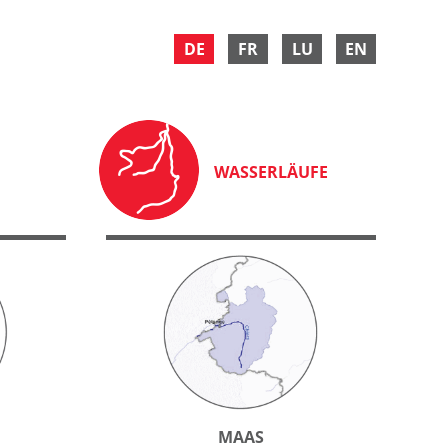
DE
FR
LU
EN
WASSERLÄUFE
MAAS