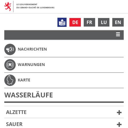
DE
FR
LU
EN
NACHRICHTEN
WARNUNGEN
KARTE
WASSERLÄUFE
ALZETTE
SAUER