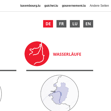
luxembourg.lu
guichet.lu
gouvernement.lu
Andere Seiten
DE
FR
LU
EN
WASSERLÄUFE