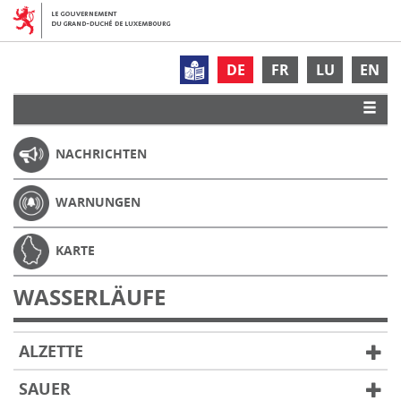
DE
FR
LU
EN
NACHRICHTEN
WARNUNGEN
KARTE
WASSERLÄUFE
ALZETTE
SAUER