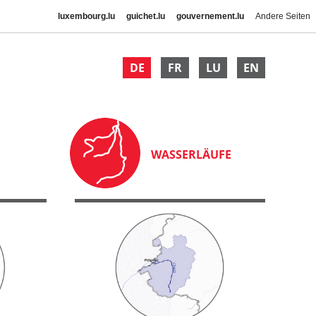
luxembourg.lu
guichet.lu
gouvernement.lu
Andere Seiten
DE
FR
LU
EN
WASSERLÄUFE