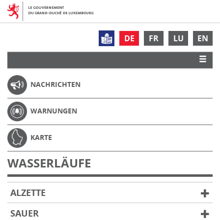
DE
FR
LU
EN
NACHRICHTEN
WARNUNGEN
KARTE
WASSERLÄUFE
ALZETTE
SAUER