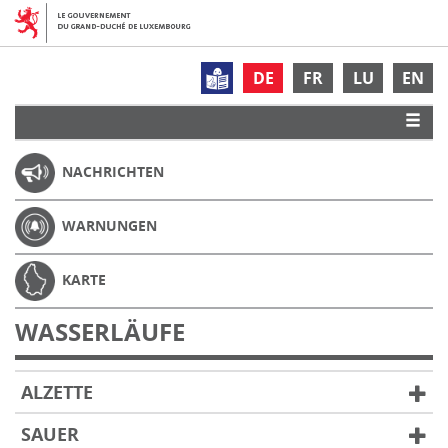
DE
FR
LU
EN
NACHRICHTEN
WARNUNGEN
KARTE
WASSERLÄUFE
ALZETTE
SAUER