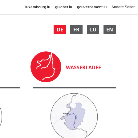
luxembourg.lu
guichet.lu
gouvernement.lu
Andere Seiten
DE
FR
LU
EN
WASSERLÄUFE