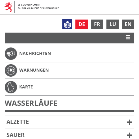
DE
FR
LU
EN
NACHRICHTEN
WARNUNGEN
KARTE
WASSERLÄUFE
ALZETTE
SAUER