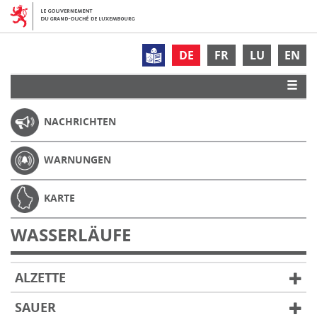
DE
FR
LU
EN
NACHRICHTEN
WARNUNGEN
KARTE
WASSERLÄUFE
ALZETTE
SAUER