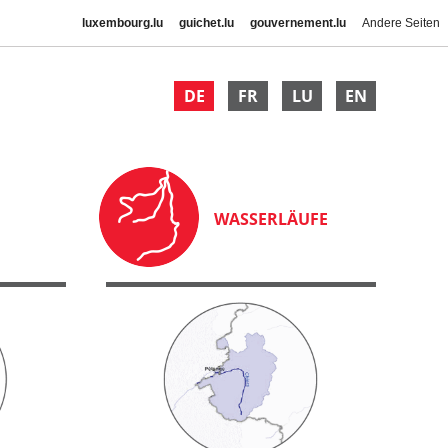
luxembourg.lu
guichet.lu
gouvernement.lu
Andere Seiten
DE
FR
LU
EN
WASSERLÄUFE