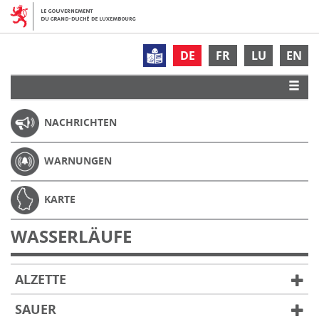
DE
FR
LU
EN
NACHRICHTEN
WARNUNGEN
KARTE
WASSERLÄUFE
ALZETTE
SAUER