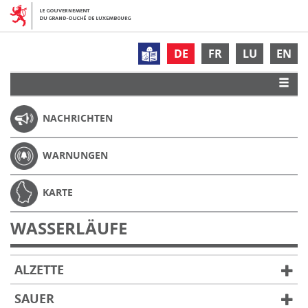
DE
FR
LU
EN
NACHRICHTEN
WARNUNGEN
KARTE
WASSERLÄUFE
ALZETTE
SAUER