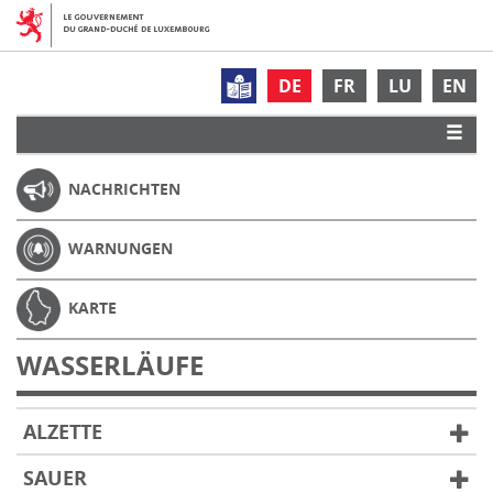
DE
FR
LU
EN
NACHRICHTEN
WARNUNGEN
KARTE
WASSERLÄUFE
ALZETTE
SAUER